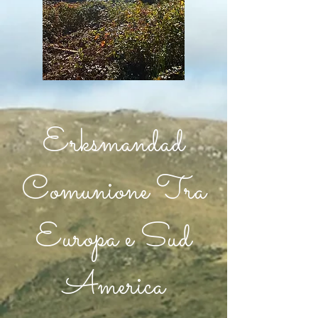
Erksmandad
Comunione Tra
Europa e Sud
America