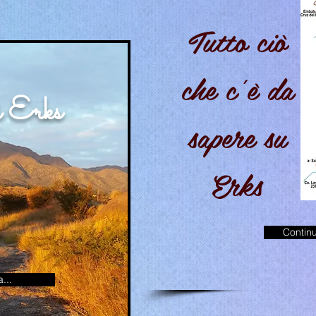
Tutto ciò
che c'è da
i Erks
sapere su
Erks
Continu
a...