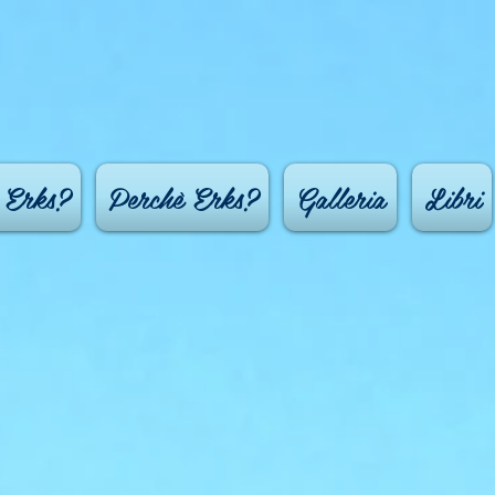
 Erks?
Perchè Erks?
Galleria
Libri