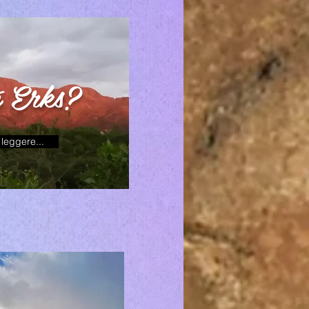
é Erks?
leggere...