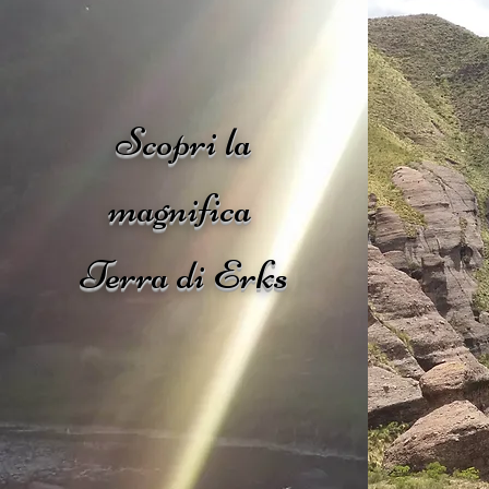
Scopri la
magnifica
Terra di Erks